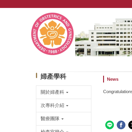
跳
到
主
要
內
容
區
婦產學科
News
Congratulation
關於婦產科
次專科介紹
醫療團隊
檢查室簡介